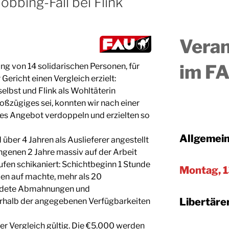
bbing-Fall bei Flink
Veran
im FA
ung von 14 solidarischen Personen, für
ericht einen Vergleich erzielt:
elbst und Flink als Wohltäterin
roßzügiges sei, konnten wir nach einer
es Angebot verdoppeln und erzielten so
Allgemein
 über 4 Jahren als Auslieferer angestellt
ngenen 2 Jahre massiv auf der Arbeit
ufen schikaniert: Schichtbeginn 1 Stunde
Montag, 1
en auf machte, mehr als 20
ndete Abmahnungen und
Libertäre
erhalb der angegebenen Verfügbarkeiten
der Vergleich gültig. Die €5.000 werden