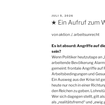
VERÖFFENTLICHT
JULI 5, 2026
AM
★ Ein Aufruf zum 
von aktion ./. arbeitsunrecht
Es ist absurd: Angriffe auf d
sein?
Wenn Politiker heutzutage an „R
arbeitende Bevölkerung Alarms
gemeint: frontale Angriffe auf
Arbeitsbedingungen und Gesu
Ein Ausweg aus der Krise ist
heute nur noch in einer Richt
den Reichen zu geben. Lohnst
Wer sich dagegen stellt, gilt a
als „realitätsfremd“ und „ewig g