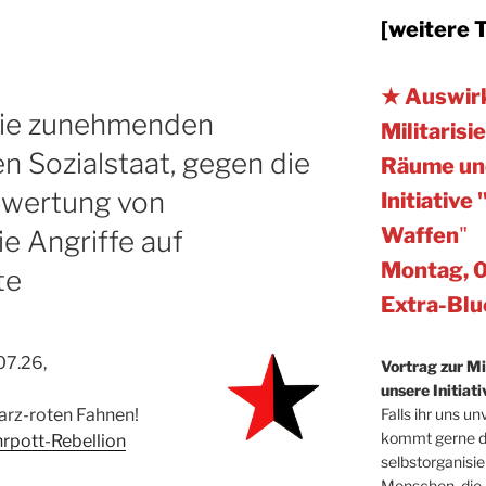
[weitere 
★ Auswir
ie zunehmenden
Militaris
n Sozialstaat, gegen die
Räume und
bwertung von
Initiativ
Waffen
"
e Angriffe auf
Montag, 0
te
Extra-Blu
07.26,
Vortrag zur Mil
unsere Initiati
Falls ihr uns u
arz-roten Fahnen!
kommt gerne da
hrpott-Rebellion
selbstorganisi
Menschen, die 