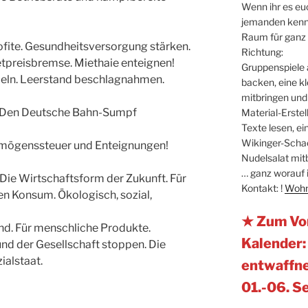
Wenn ihr es euc
jemanden kennt 
Raum für ganz e
ofite. Gesundheitsversorgung stärken.
Richtung:
tpreisbremse. Miethaie enteignen!
Gruppenspiele 
eln. Leerstand beschlagnahmen.
backen, eine k
mitbringen und 
e. Den Deutsche Bahn-Sumpf
Material-Erste
Texte lesen, e
Wikinger-Schac
ermögenssteuer und Enteignungen!
Nudelsalat mit
… ganz worauf i
ie Wirtschaftsform der Zukunft. Für
Kontakt: !
Wohn
en Konsum. Ökologisch, sozial,
★ Zum Vo
and. Für menschliche Produkte.
Kalender:
und der Gesellschaft stoppen. Die
ialstaat.
entwaffne
01.-06. 