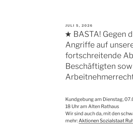
VERÖFFENTLICHT
JULI 5, 2026
AM
★ BASTA! Gegen d
Angriffe auf unsere
fortschreitende A
Beschäftigten sowi
Arbeitnehmerrech
Kundgebung am Dienstag, 07.
18 Uhr am Alten Rathaus
Wir sind auch da, mit den schw
mehr:
Aktionen Sozialstaat Ru