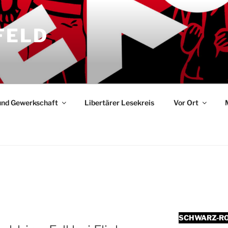
FELD
und Gewerkschaft
Libertärer Lesekreis
Vor Ort
SCHWARZ-RO