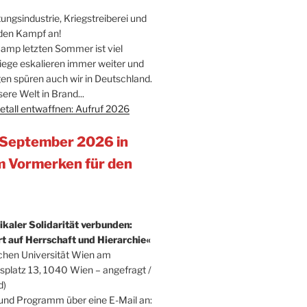
ngsindustrie, Kriegstreiberei und
 den Kampf an!
amp letzten Sommer ist viel
riege eskalieren immer weiter und
en spüren auch wir in Deutschland.
ere Welt in Brand...
tall entwaffnen: Aufruf 2026
 September 2026 in
 Vormerken für den
dikaler Solidarität verbunden:
t auf Herrschaft und Hierarchie«
chen Universität Wien am
lsplatz 13, 1040 Wien – angefragt /
d)
und Programm über eine E-Mail an: