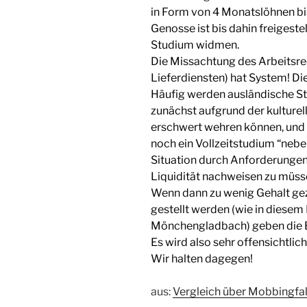
in Form von 4 Monatslöhnen b
Genosse ist bis dahin freigeste
Studium widmen.
Die Missachtung des Arbeitsrec
Lieferdiensten) hat System! Di
Häufig werden ausländische Stu
zunächst aufgrund der kulturel
erschwert wehren können, und 
noch ein Vollzeitstudium “nebe
Situation durch Anforderungen
Liquidität nachweisen zu müss
Wenn dann zu wenig Gehalt ge
gestellt werden (wie in diesem
Mönchengladbach) geben die B
Es wird also sehr offensichtli
Wir halten dagegen!
aus:
Vergleich über Mobbingfal