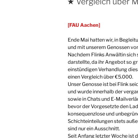
★ Vergleich über Mo
[FAU Aachen]
Ende Mai hatten wir, in Begleit
und mit unserem Genossen vor G
Nachdem Flinks Anwältin sich s
darstellte, da ihr Angebot so g
einstündigen Verhandlung dies
einen Vergleich über €5.000.
Unser Genosse ist bei Flink seid
und wurde innerhalb der verga
sowie in Chats und E-Mailverlä
bevor der Vorgesetzte den Lad
konsequenzlose und unbegrü
Schichteinteilungen stets auß
sind nur ein Ausschnitt.
Seit Anfang letzter Woche ist 