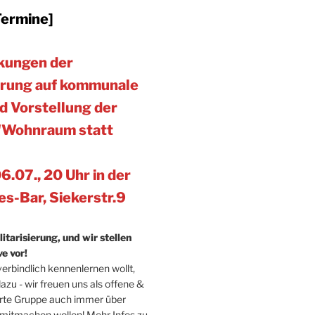
Termine]
kungen der
ierung auf kommunale
 Vorstellung der
e "Wohnraum statt
6.07., 20 Uhr in der
es-Bar, Siekerstr.9
itarisierung, und wir stellen
ve vor!
nverbindlich kennenlernen wollt,
zu - wir freuen uns als offene &
erte Gruppe auch immer über
mitmachen wollen! Mehr Infos zu