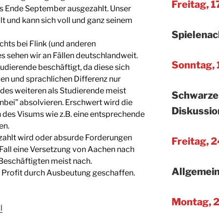
Freitag, 1
is Ende September ausgezahlt. Unser
llt und kann sich voll und ganz seinem
Spielenac
hts bei Flink (und anderen
es sehen wir an Fällen deutschlandweit.
Sonntag, 1
dierende beschäftigt, da diese sich
len und sprachlichen Differenz nur
des weiteren als Studierende meist
Schwarzer
nbei” absolvieren. Erschwert wird die
Diskussio
 des Visums wie z.B. eine entsprechende
en.
zahlt wird oder absurde Forderungen
Freitag, 2
 Fall eine Versetzung von Aachen nach
eschäftigten meist nach.
Allgemein
ch Profit durch Ausbeutung geschaffen.
Montag, 2
l