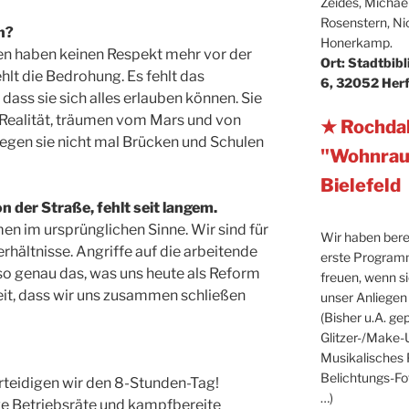
Zeides, Michael
Rosenstern, Ni
n?
Honerkamp.
en haben keinen Respekt mehr vor der
Ort: Stadtbibl
hlt die Bedrohung. Es fehlt das
6, 32052 Herfor
 dass sie sich alles erlauben können. Sie
 Realität, träumen vom Mars und von
★ Rochda
iegen sie nicht mal Brücken und Schulen
"Wohnraum 
Bielefeld
 der Straße, fehlt seit langem.
n im ursprünglichen Sinne. Wir sind für
Wir haben berei
hältnisse. Angriffe auf die arbeitende
erste Program
so genau das, was uns heute als Reform
freuen, wenn s
Zeit, dass wir uns zusammen schließen
unser Anliegen 
(Bisher u.A. ge
Glitzer-/Make-
Musikalisches
Belichtungs-Fo
rteidigen wir den 8-Stunden-Tag!
…)
ve Betriebsräte und kampfbereite