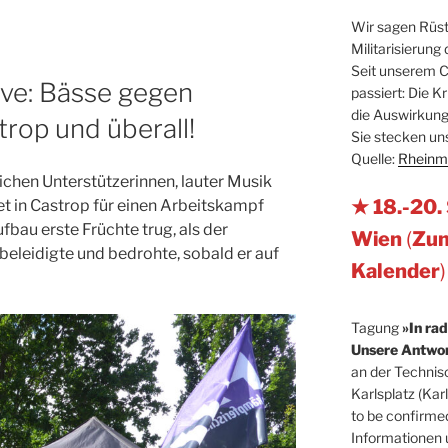
Wir sagen Rüstu
Militarisierung
Seit unserem C
ve: Bässe gegen
passiert: Die K
die Auswirkung
rop und überall!
Sie stecken uns
Quelle:
Rheinme
ichen Unterstützerinnen, lauter Musik
★ 18.-20.
t in Castrop für einen Arbeitskampf
bau erste Früchte trug, als der
Wien
(
Zum
beleidigte und bedrohte, sobald er auf
Kalender
)
Tagung
»In ra
Unsere Antwor
an der Technis
Karlsplatz (Kar
to be confirme
Informationen 