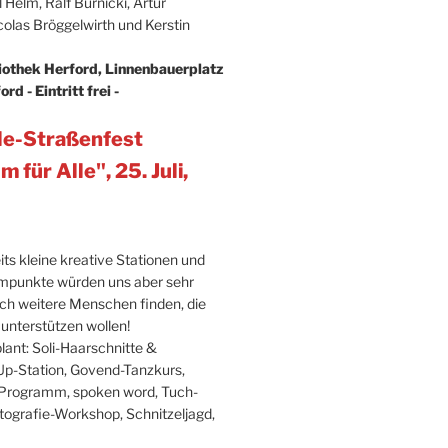
 Helm, Ralf Burnicki, Artur
colas Bröggelwirth und Kerstin
iothek Herford, Linnenbauerplatz
d - Eintritt frei -
le-Straßenfest
für Alle", 25. Juli,
ts kleine kreative Stationen und
mpunkte würden uns aber sehr
ich weitere Menschen finden, die
unterstützen wollen!
plant: Soli-Haarschnitte &
Up-Station, Govend-Tanzkurs,
 Programm, spoken word, Tuch-
tografie-Workshop, Schnitzeljagd,