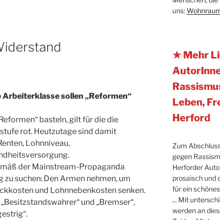
uns:
Wohnraum
Widerstand
★ Mehr Li
AutorInne
Rassismus
ie Arbeiterklasse sollen „Reformen“
Leben, Fre
Herford
eformen“ basteln, gilt für die die
tufe rot. Heutzutage sind damit
 Renten, Lohnniveau,
Zum Abschluss
ndheitsversorgung.
gegen Rassismu
 gemäß der Mainstream-Propaganda
Herforder Auto
prosaisch und 
ung zu suchen: Den Armen nehmen, um
für ein schöne
ückkosten und Lohnnebenkosten senken.
... Mit unters
ls „Besitzstandswahrer“ und „Bremser“,
werden an dies
estrig“.