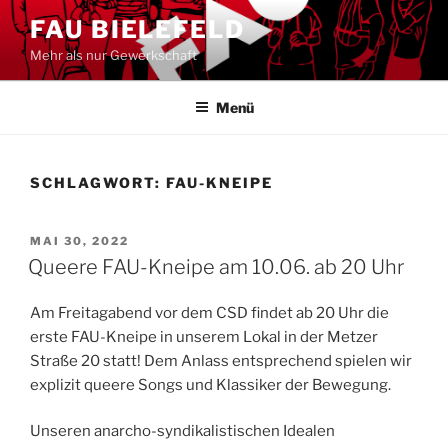
Zum
FAU BIELEFELD
Inhalt
Mehr als nur Gewerkschaft
springen
Menü
SCHLAGWORT:
FAU-KNEIPE
VERÖFFENTLICHT
MAI 30, 2022
AM
Queere FAU-Kneipe am 10.06. ab 20 Uhr
Am Freitagabend vor dem CSD findet ab 20 Uhr die
erste FAU-Kneipe in unserem Lokal in der Metzer
Straße 20 statt! Dem Anlass entsprechend spielen wir
explizit queere Songs und Klassiker der Bewegung.
Unseren anarcho-syndikalistischen Idealen