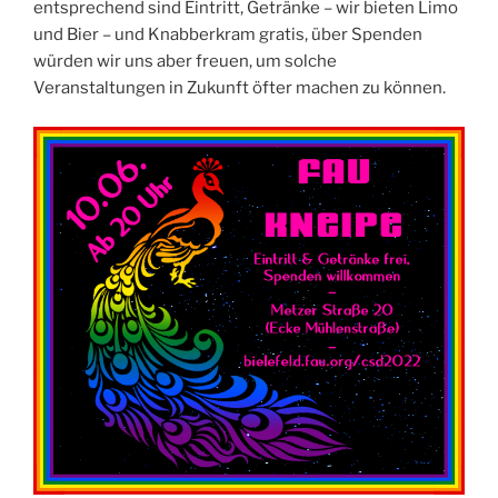
entsprechend sind Eintritt, Getränke – wir bieten Limo
und Bier – und Knabberkram gratis, über Spenden
würden wir uns aber freuen, um solche
Veranstaltungen in Zukunft öfter machen zu können.