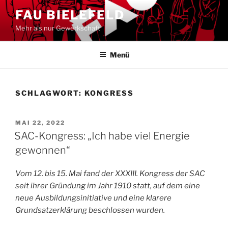
Zum
FAU BIELEFELD
Inhalt
Mehr als nur Gewerkschaft
springen
Menü
SCHLAGWORT:
KONGRESS
VERÖFFENTLICHT
MAI 22, 2022
AM
SAC-Kongress: „Ich habe viel Energie
gewonnen“
Vom 12. bis 15. Mai fand der XXXIII. Kongress der SAC
seit ihrer Gründung im Jahr 1910 statt, auf dem eine
neue Ausbildungsinitiative und eine klarere
Grundsatzerklärung beschlossen wurden.