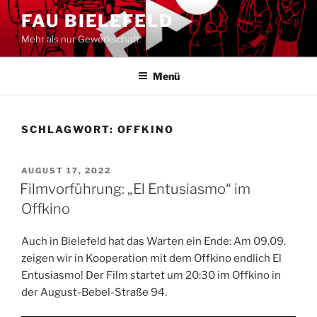
Zum
FAU BIELEFELD
Inhalt
Mehr als nur Gewerkschaft
springen
Menü
SCHLAGWORT:
OFFKINO
VERÖFFENTLICHT
AUGUST 17, 2022
AM
Filmvorführung: „El Entusiasmo“ im
Offkino
Auch in Bielefeld hat das Warten ein Ende: Am 09.09.
zeigen wir in Kooperation mit dem Offkino endlich El
Entusiasmo! Der Film startet um 20:30 im Offkino in
der August-Bebel-Straße 94.