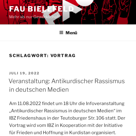
Zum
FAU BIELEFELD
Inhalt
Mehr als nur Gewerkschaft
springen
Menü
SCHLAGWORT:
VORTRAG
VERÖFFENTLICHT
JULI 19, 2022
AM
Veranstaltung: Antikurdischer Rassismus
in deutschen Medien
Am 11.08.2022 findet um 18 Uhr die Infoveranstaltung
„Antikurdischer Rassismus in deutschen Medien“ im
IBZ Friedenshaus in der Teutoburger Str. 106 statt. Der
Vortrag wird vom IBZ in Kooperation mit der Initiative
für Frieden und Hoffnung in Kurdistan organisiert.