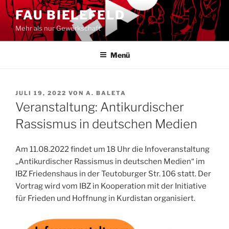
Zum
FAU BIELEFELD
Inhalt
Mehr als nur Gewerkschaft
springen
Menü
VERÖFFENTLICHT
JULI 19, 2022
VON
A. BALETA
AM
Veranstaltung: Antikurdischer
Rassismus in deutschen Medien
Am 11.08.2022 findet um 18 Uhr die Infoveranstaltung
„Antikurdischer Rassismus in deutschen Medien“ im
IBZ Friedenshaus in der Teutoburger Str. 106 statt. Der
Vortrag wird vom IBZ in Kooperation mit der Initiative
für Frieden und Hoffnung in Kurdistan organisiert.