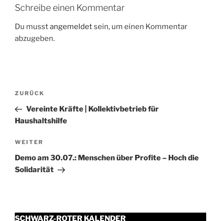
Schreibe einen Kommentar
Du musst
angemeldet
sein, um einen Kommentar
abzugeben.
Beitragsnavigation
Vorheriger
ZURÜCK
Beitrag
Vereinte Kräfte | Kollektivbetrieb für
Haushaltshilfe
Nächster
WEITER
Beitrag
Demo am 30.07.: Menschen über Profite – Hoch die
Solidarität
SCHWARZ-ROTER KALENDER