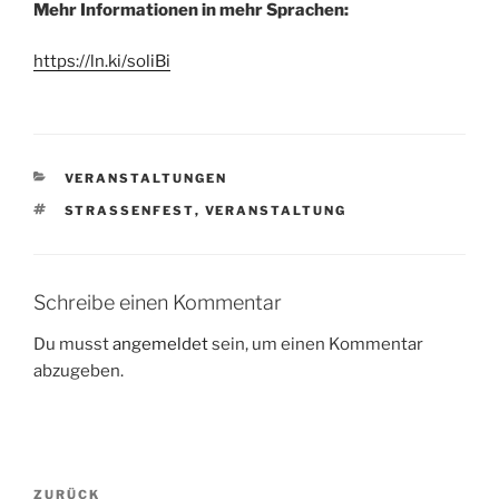
Mehr Informationen in mehr Sprachen:
https://ln.ki/soliBi
KATEGORIEN
VERANSTALTUNGEN
SCHLAGWÖRTER
STRASSENFEST
,
VERANSTALTUNG
Schreibe einen Kommentar
Du musst
angemeldet
sein, um einen Kommentar
abzugeben.
Beitragsnavigation
Vorheriger
ZURÜCK