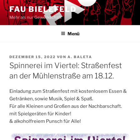
Zum
FAU BIELEFELD
Inhalt
Mehr als nur Gewerkschaft
springen
Menü
VERÖFFENTLICHT
DEZEMBER 15, 2022
VON
A. BALETA
AM
Spinnerei im Viertel: Straßenfest
an der Mühlenstraße am 18.12.
Einladung zum Straßenfest mit kostenlosem Essen &
Getränken, sowie Musik, Spiel & Spaß.
Für alle Kleinen und Großen aus der Nachbarschaft.
mit Spielgeräten für Kinder!
& alkoholfreiem Punsch für Alle!